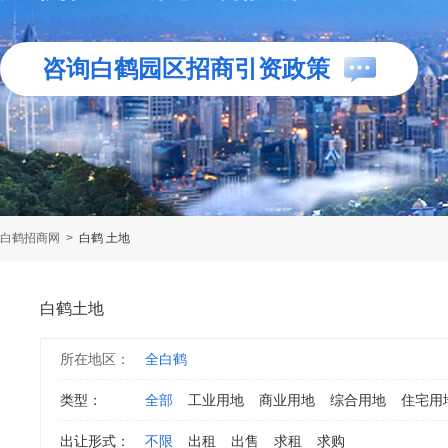
咨询白鹤园区招商引资政策
白鹤招商网
>
白鹤 土地
白鹤土地
所在地区：
全白鹤
类型：
全部
工业用地
商业用地
综合用地
住宅用
出让形式：
不限
出租
出售
求租
求购