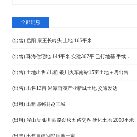
全部消息
(出售) 岳阳 康王长岭头 土地 165平米
(出售) 珠海住宅地 144平米 实建367平 已打地基 手续齐全
(出售) 土地出售 /出租 银川火车南站15亩土地＋房出售
(出售) 出售13亩​ 湘潭雨湖产业新城土地 交通发达
(出租) 出租邯郸县赵王城
(出租) 浮山后 银川西路劲松五路交界 硬化土地 2000平米
(出售) 出售自建别墅用地一亩