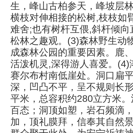
生，峰山古柏参天，峰坡层
横枝对伸相接的松树,枝枝如臂
难舍;也有树杆互偎,斜杆倾向
松林之趣观。(3)森林野生
成森林公园的重要因素。鹿、
活泼机灵,深得游人喜爱。(4
赛尔布村南低崖处。洞口扁
深，凹凸不平，呈不规则长形
平米，总容积约280立方米
百态；洞顶如塑，岩石频滴
加，顶礼膜拜，信奉其自然景